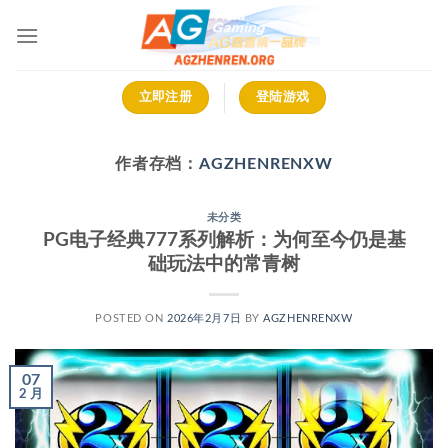
跳
到
内
容
立即注册
登陆游戏
作者存档：
AGZHENRENXW
未分类
PG电子经典777系列解析：为何至今仍是基
础玩法中的常青树
POSTED ON
2026年2月7日
BY
AGZHENRENXW
07
2 月