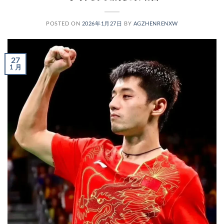
POSTED ON
2026年1月27日
BY
AGZHENRENXW
27
1 月