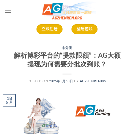
跳
到
内
容
立即注册
登陆游戏
未分类
解析博彩平台的“提款限额”：AG大额
提现为何需要分批次到账？
POSTED ON
2026年5月18日
BY
AGZHENRENXW
18
5 月