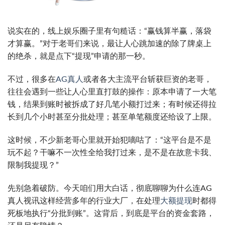
说实在的，线上娱乐圈子里有句糙话：“赢钱算半赢，落袋
才算赢。”对于老哥们来说，最让人心跳加速的除了牌桌上
的绝杀，就是点下“提现”申请的那一秒。
不过，很多在
AG真人
或者各大主流平台斩获巨资的老哥，
往往会遇到一些让人心里直打鼓的操作：原本申请了一大笔
钱，结果到账时被拆成了好几笔小额打过来；有时候还得拉
长到几个小时甚至分批处理；甚至单笔额度还给设了上限。
这时候，不少新老哥心里就开始犯嘀咕了：“这平台是不是
玩不起？干嘛不一次性全给我打过来，是不是在故意卡我、
限制我提现？”
先别急着破防。今天咱们用大白话，彻底聊聊为什么连AG
真人视讯这样经营多年的行业大厂，在处理
大额提现
时都得
死板地执行“分批到账”。这背后，到底是平台的资金套路，