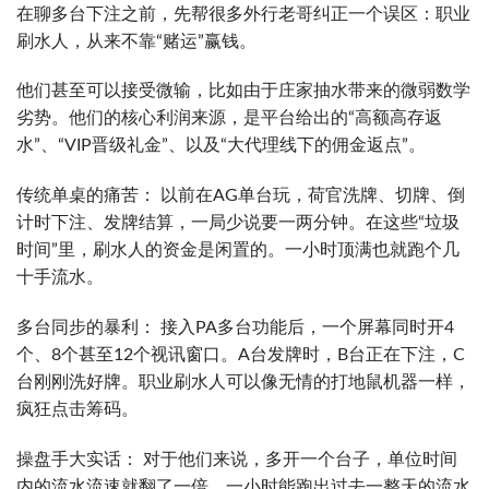
在聊多台下注之前，先帮很多外行老哥纠正一个误区：职业
刷水人，从来不靠“赌运”赢钱。
他们甚至可以接受微输，比如由于庄家抽水带来的微弱数学
劣势。他们的核心利润来源，是平台给出的“高额高存返
水”、“VIP晋级礼金”、以及“大代理线下的佣金返点”。
传统单桌的痛苦： 以前在AG单台玩，荷官洗牌、切牌、倒
计时下注、发牌结算，一局少说要一两分钟。在这些“垃圾
时间”里，刷水人的资金是闲置的。一小时顶满也就跑个几
十手流水。
多台同步的暴利： 接入PA多台功能后，一个屏幕同时开4
个、8个甚至12个视讯窗口。A台发牌时，B台正在下注，C
台刚刚洗好牌。职业刷水人可以像无情的打地鼠机器一样，
疯狂点击筹码。
操盘手大实话： 对于他们来说，多开一个台子，单位时间
内的流水流速就翻了一倍。一小时能跑出过去一整天的流水