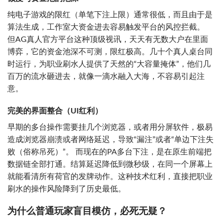
纯电子游戏的限红（单笔下注上限）通常很低，而且由于是
算法生成，工作室大资金进去容易触发平台的风控拦截。
但AG真人官方平台这种顶级视讯，天天有无数大户在里面
博弈，它的资金池深不可测，限红极高。几十个真人桌台同
时运行，为职业刷水人提供了天然的“大容量掩体”，他们几
百万的流水砸进去，就像一滴水融入大海，不容易引起注
意。
完美的界面整合（UI红利）
早期的多台操作需要挂几个浏览器，或者用分屏软件，极易
造成浏览器崩溃或者网络延迟，导致“漏注”或者“单边下注失
败（俗称吊死）”。 而现在的PA多台下注，是在原生前端把
数据链全部打通。结算延迟降低到微秒级，在同一个屏幕上
就能看清所有荷官的发牌动作。这种技术红利，直接把职业
刷水的操作风险降到了历史最低。
为什么普通玩家盲目模仿，必死无疑？