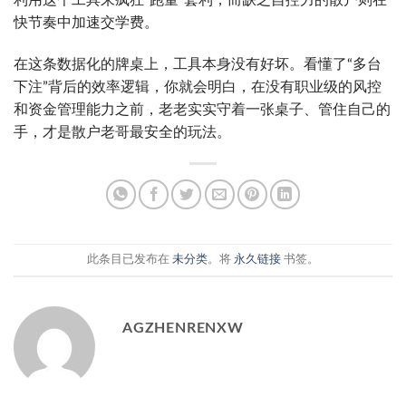
快节奏中加速交学费。
在这条数据化的牌桌上，工具本身没有好坏。看懂了“多台
下注”背后的效率逻辑，你就会明白，在没有职业级的风控
和资金管理能力之前，老老实实守着一张桌子、管住自己的
手，才是散户老哥最安全的玩法。
此条目已发布在
未分类
。将
永久链接
书签。
AGZHENRENXW